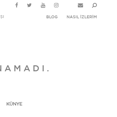
ŞI
BLOG
NASIL İZLERİM
NAMADI.
KÜNYE